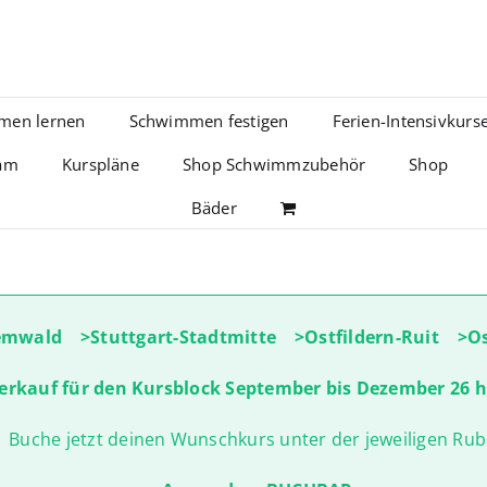
men lernen
Schwimmen festigen
Ferien-Intensivkurs
am
Kurspläne
Shop Schwimmzubehör
Shop
Bäder
emwald >Stuttgart-Stadtmitte >Ostfildern-Ruit >Ost
erkauf für den Kursblock September bis Dezember 26 
Buche jetzt deinen Wunschkurs unter der jeweiligen Rubr