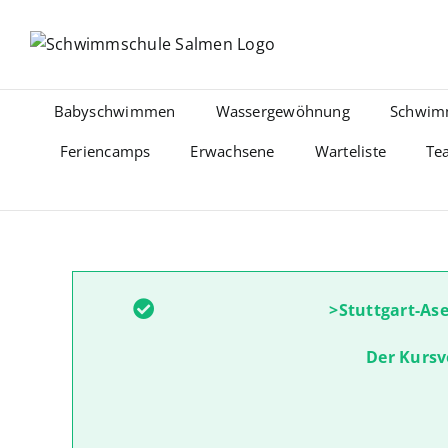
Zum
Inhalt
springen
Babyschwimmen
Wassergewöhnung
Schwim
Feriencamps
Erwachsene
Warteliste
Te
>Stuttgart-As
Der Kursv