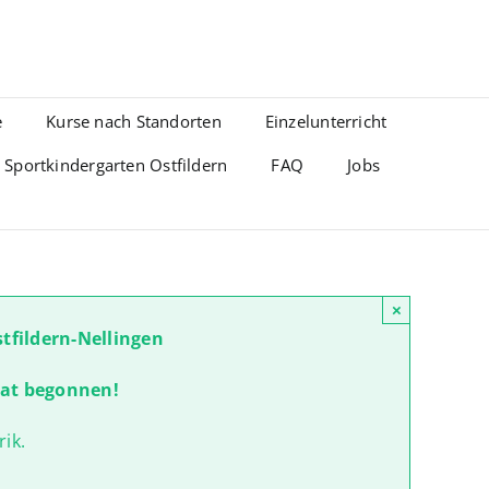
e
Kurse nach Standorten
Einzelunterricht
Sportkindergarten Ostfildern
FAQ
Jobs
×
fildern-Nellingen
hat begonnen!
ik.