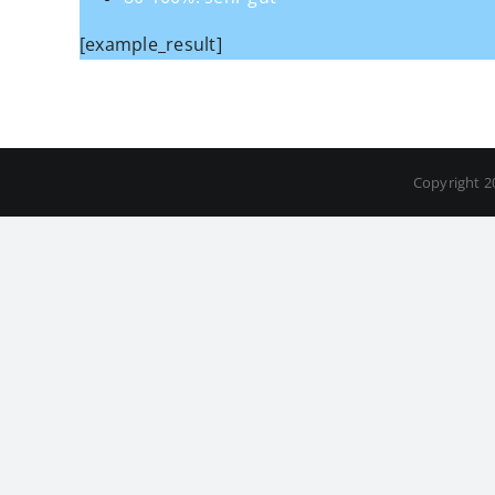
[example_result]
Copyright 2