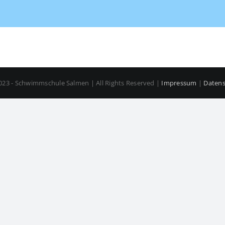
023 - Schwimmschule Salmen | All Rights Reserved |
Impressum
|
Datens