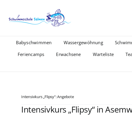
Zum
Inhalt
springen
Babyschwimmen
Wassergewöhnung
Schwim
Feriencamps
Erwachsene
Warteliste
Te
Intensivkurs „Flipsy“: Angebote
Intensivkurs „Flipsy“ in Asemw