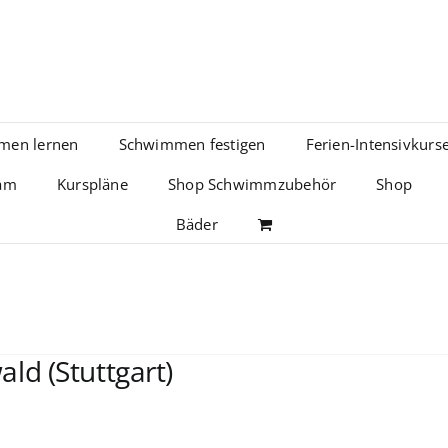
men lernen
Schwimmen festigen
Ferien-Intensivkurs
am
Kurspläne
Shop Schwimmzubehör
Shop
Bäder
ald (Stuttgart)