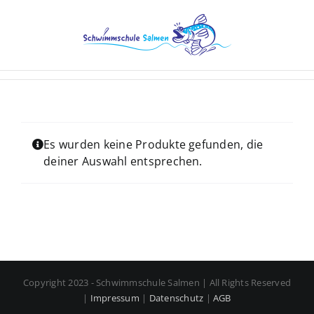
Zum
Inhalt
springen
Es wurden keine Produkte gefunden, die
deiner Auswahl entsprechen.
Copyright 2023 - Schwimmschule Salmen | All Rights Reserved
|
Impressum
|
Datenschutz
|
AGB